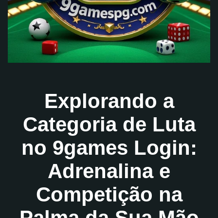
Explorando a
Categoria de Luta
no 9games Login:
Adrenalina e
Competição na
Palma da Sua Mão