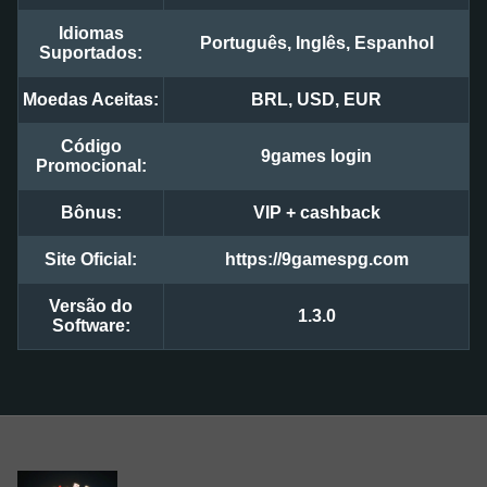
Idiomas
Português, Inglês, Espanhol
Suportados:
Moedas Aceitas:
BRL, USD, EUR
Código
9games login
Promocional:
Bônus:
VIP + cashback
Site Oficial:
https://9gamespg.com
Versão do
1.3.0
Software: