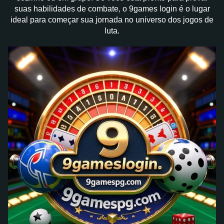
suas habilidades de combate, o 9games login é o lugar
ideal para começar sua jornada no universo dos jogos de
luta.