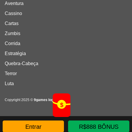
Aventura
Cassino
Cartas
Zumbis
Corrida
Estratégia
Quebra-Cabeça
Terror
Luta
Copyright 2025 ©
9games login
Entrar
R$888 BÔNUS